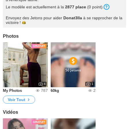
Le modèle est actuellement à la
2877 place
(0 point).
Envoyez des Jetons pour aider
Donat3lla
à se rapprocher de la
victoire !
Photos
GRATUIT
50 Jetons
4
1
787
2
My Photos
60kg
Voir Tout
Vidéos
GRATUIT