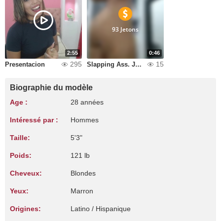
93 Jetons
2:55
0:46
295
15
Presentacion
Slapping Ass. Jump Ass Nacked. Asshole Nacked Spread With my Both hands for ur creaM.
Biographie du modèle
Age :
28 années
Intéressé par :
Hommes
Taille:
5'3"
Poids:
121 lb
Cheveux:
Blondes
Yeux:
Marron
Origines:
Latino / Hispanique