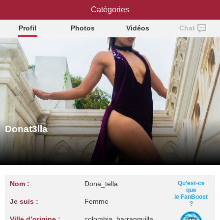
Catégories
Donat3lla
Profil
Photos
Vidéos
Chat
Donat3lla
Nom :
Dona_tella
Qu’est-ce
que
le FanBoost
Je suis :
Femme
?
Ville d’origine :
colombia, barranquilla