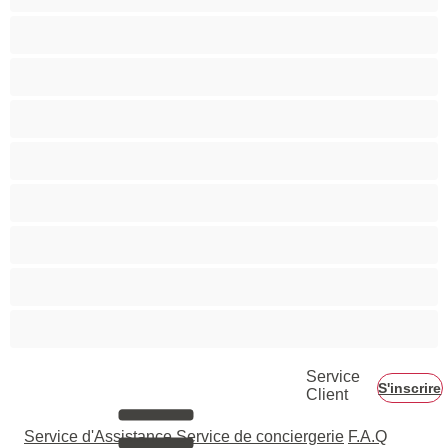
Musclé
Petite
Petits seins
Pornstar
Rousses
Seins moyens
Sexe en Groupe
Vieilles
Service
S'inscrire
Client
Service d'Assistance
Service de conciergerie
F.A.Q