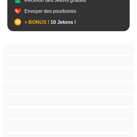
Recevoir des Jetons gratuits
Envoyer des pourboires
+ BONUS !
10 Jetons !
Anal
Arabe
Asiatique
Belles et rondes
Blacks
Blanches
Blondes
Bondage